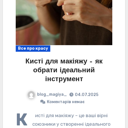
Все про красу
Кисті для макіяжу – як
обрати ідеальний
інструмент
blog_magiya_
04.07.2025
Коментарів немає
К
исті для макіяжу – це ваші вірні
союзники у створенні ідеального