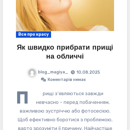
Все про красу
Як швидко прибрати прищі
на обличчі
blog_magiya_
10.08.2025
Коментарів немає
П
рищі з’являються завжди
невчасно – перед побаченням,
важливою зустріччю або фотосесією.
Щоб ефективно боротися з проблемою,
варто зрозуміти її причину. Найчастіше