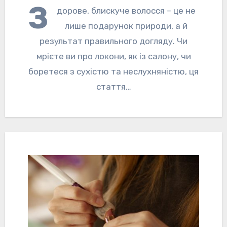
З
дорове, блискуче волосся – це не
лише подарунок природи, а й
результат правильного догляду. Чи
мрієте ви про локони, як із салону, чи
боретеся з сухістю та неслухняністю, ця
стаття…