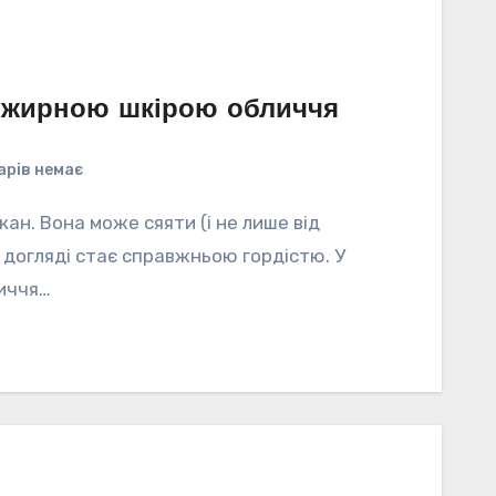
а жирною шкірою обличчя
арів немає
кан. Вона може сяяти (і не лише від
 догляді стає справжньою гордістю. У
личчя…