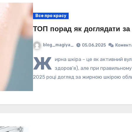
Все про красу
ТОП порад як доглядати з
blog_magiya_
05.06.2025
Комент
Ж
ирна шкіра – це як активний вул
здоров’я), але при правильному
2025 році догляд за жирною шкірою об