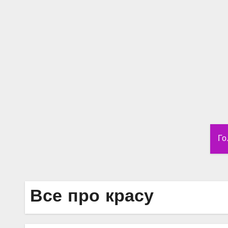
Перейти
до
вмісту
Го
Все про красу