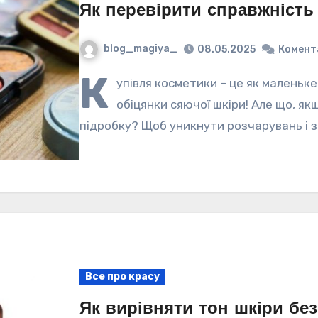
Як перевірити справжність
blog_magiya_
08.05.2025
Комент
К
упівля косметики – це як маленьке 
обіцянки сяючої шкіри! Але що, як
підробку? Щоб уникнути розчарувань і 
Все про красу
Як вирівняти тон шкіри бе