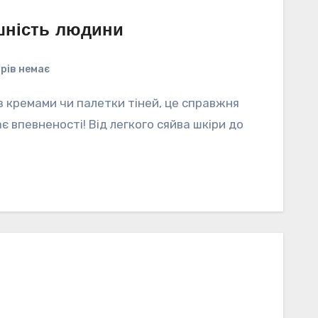
шність людини
рів немає
з кремами чи палетки тіней, це справжня
ає впевненості! Від легкого сяйва шкіри до