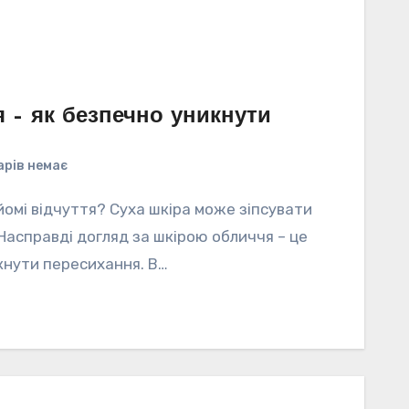
 – як безпечно уникнути
рів немає
айомі відчуття? Суха шкіра може зіпсувати
 Насправді догляд за шкірою обличчя – це
кнути пересихання. В…