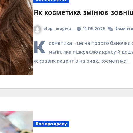
Як косметика змінює зовні
blog_magiya_
11.05.2025
Комента
К
осметика – це не просто баночки 
магія, яка підкреслює красу й дод
яскравих акцентів на очах, косметика…
Все про красу