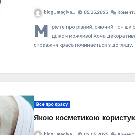
blog_magiya_
05.05.2025
Комента
М
рієте про рівний, сяючий тон шк
цілком можливо! Хоча декоратив
справжня краса починається з догляду. 
Все про красу
Якою косметикою користую
blog_magiya_
02.05.2025
Комент