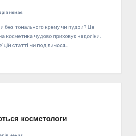
рів немає
іри без тонального крему чи пудри? Це
на косметика чудово приховує недоліки,
У цій статті ми поділимося…
ться косметологи
арів немає