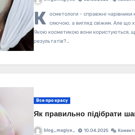
К
осметологи – справжні чарівники к
сяючою, а вигляд свіжим. Але що 
Якою косметикою вони користуються, щ
результатів?…
Все про красу
Як правильно підібрати ша
blog_magiya_
10.04.2025
Комент