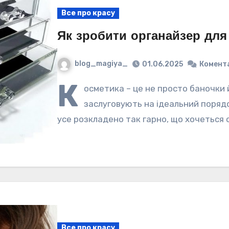
Все про красу
Як зробити органайзер для
blog_magiya_
01.06.2025
Комента
К
осметика – це не просто баночки й
заслуговують на ідеальний порядок
усе розкладено так гарно, що хочеться
Все про красу