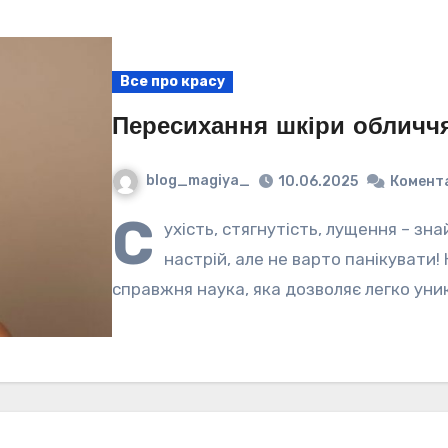
Все про красу
Пересихання шкіри обличчя
blog_magiya_
10.06.2025
Комента
С
ухість, стягнутість, лущення – зн
настрій, але не варто панікувати!
справжня наука, яка дозволяє легко уни