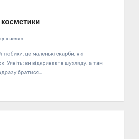
 косметики
рів немає
 тюбики, це маленькі скарби, які
. Уявіть: ви відкриваєте шухляду, а там
 одразу братися…