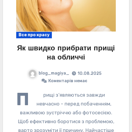
Все про красу
Як швидко прибрати прищі
на обличчі
blog_magiya_
10.08.2025
Коментарів немає
П
рищі з’являються завжди
невчасно – перед побаченням,
важливою зустріччю або фотосесією.
Щоб ефективно боротися з проблемою,
варто зрозуміти її причину. Найчастіше