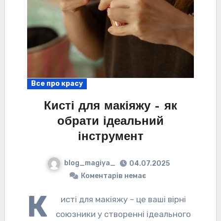
Все про красу
Кисті для макіяжу – як
обрати ідеальний
інструмент
blog_magiya_
04.07.2025
Коментарів немає
К
исті для макіяжу – це ваші вірні
союзники у створенні ідеального