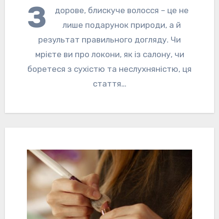
З
дорове, блискуче волосся – це не
лише подарунок природи, а й
результат правильного догляду. Чи
мрієте ви про локони, як із салону, чи
боретеся з сухістю та неслухняністю, ця
стаття…