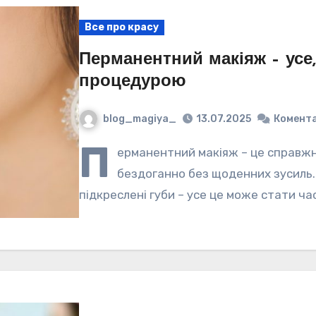
Все про красу
Перманентний макіяж – усе
процедурою
blog_magiya_
13.07.2025
Комента
П
ерманентний макіяж – це справжні
бездоганно без щоденних зусиль. С
підкреслені губи – усе це може стати ч