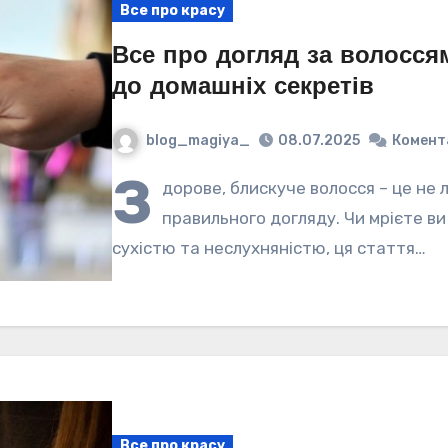
Все про красу
Все про догляд за волосся
до домашніх секретів
blog_magiya_
08.07.2025
Комент
З
дорове, блискуче волосся – це не
правильного догляду. Чи мрієте ви 
сухістю та неслухняністю, ця стаття…
Все про красу