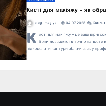
Кисті для макіяжу – як обр
blog_magiya_
04.07.2025
Комент
К
исті для макіяжу – це ваші вірні с
Вони дозволяють точно нанести к
підкреслити контури обличчя, як у профе