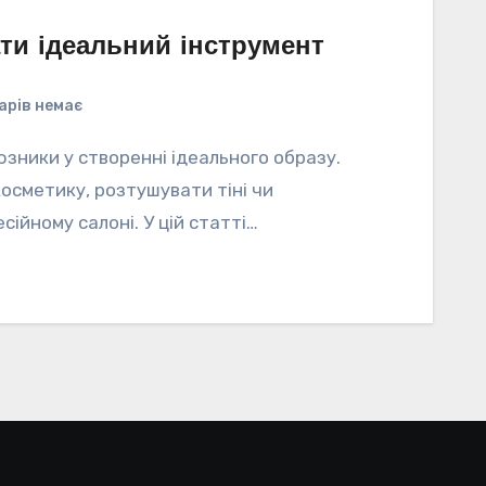
ати ідеальний інструмент
арів немає
оюзники у створенні ідеального образу.
осметику, розтушувати тіні чи
сійному салоні. У цій статті…