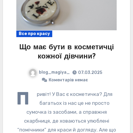
Все про красу
Що має бути в косметичці
кожної дівчини?
blog_magiya_
07.03.2025
Коментарів немає
П
ривіт! У Вас є косметичка? Для
багатьох із нас це не просто
сумочка із засобами, а справжня
скарбниця, де ховаються улюблені
“помічники” для краси й догляду. Але що