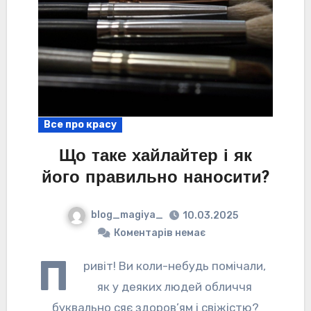
Все про красу
Що таке хайлайтер і як
його правильно наносити?
blog_magiya_
10.03.2025
Коментарів немає
П
ривіт! Ви коли-небудь помічали,
як у деяких людей обличчя
буквально сяє здоров’ям і свіжістю?