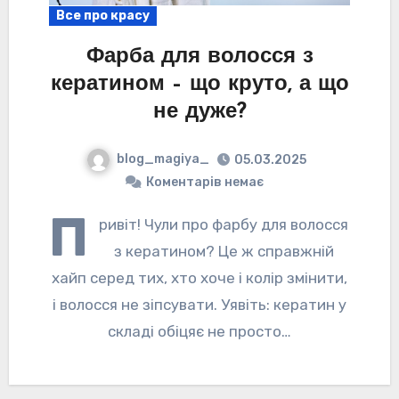
Все про красу
Фарба для волосся з
кератином – що круто, а що
не дуже?
blog_magiya_
05.03.2025
Коментарів немає
П
ривіт! Чули про фарбу для волосся
з кератином? Це ж справжній
хайп серед тих, хто хоче і колір змінити,
і волосся не зіпсувати. Уявіть: кератин у
складі обіцяє не просто…