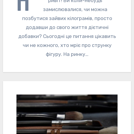
П
ривіт! Ви коли-небудь
замислювалися, чи можна
позбутися зайвих кілограмів, просто
додавши до свого життя дієтичні
добавки? Сьогодні це питання цікавить
чи не кожного, хто мріє про струнку
фігуру. На ринку…